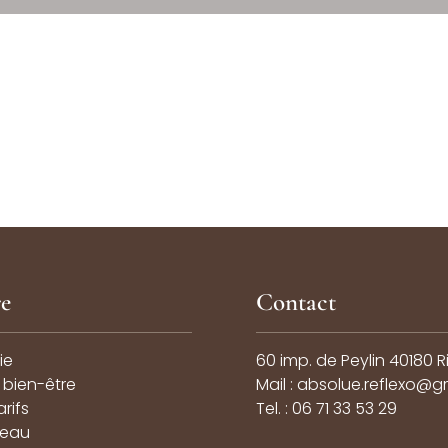
re
Contact
ie
60 imp. de Peylin 40180 R
bien-être
Mail : absolue.reflexo@
rifs
Tel. : 06 71 33 53 29
deau