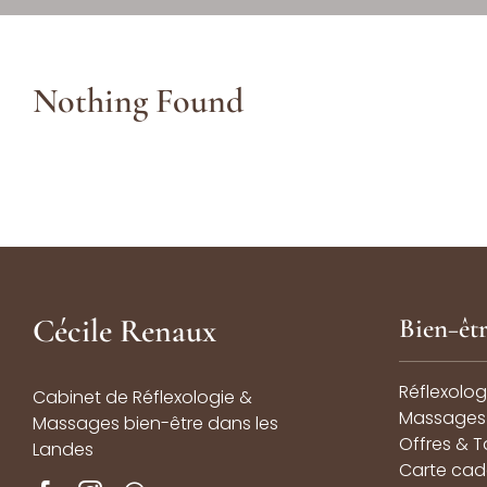
Nothing Found
Cécile Renaux
Bien
−
êt
Réflexolog
Cabinet de Réflexologie &
Massages 
Massages bien-être dans les
Offres & Ta
Landes
Carte ca